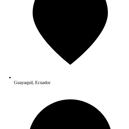
Guayaquil, Ecuador