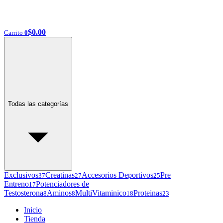
$
0.00
Carrito
0
Todas las categorías
Exclusivos
Creatinas
Accesorios Deportivos
Pre
37
27
25
Entreno
Potenciadores de
17
Testosterona
Aminos
MultiVitaminico
Proteinas
8
8
18
23
Inicio
Tienda