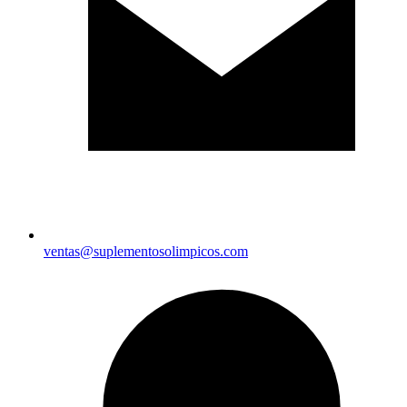
ventas@suplementosolimpicos.com