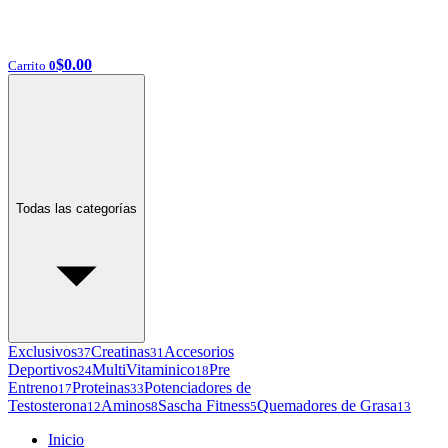
$
0.00
Carrito
0
Todas las categorías
Exclusivos
Creatinas
Accesorios
37
31
Deportivos
MultiVitaminico
Pre
24
18
Entreno
Proteinas
Potenciadores de
17
33
Testosterona
Aminos
Sascha Fitness
Quemadores de Grasa
12
8
5
13
Inicio