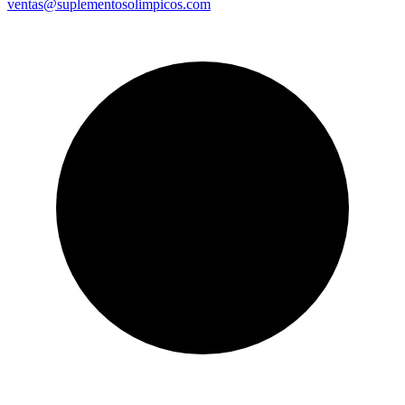
ventas@suplementosolimpicos.com