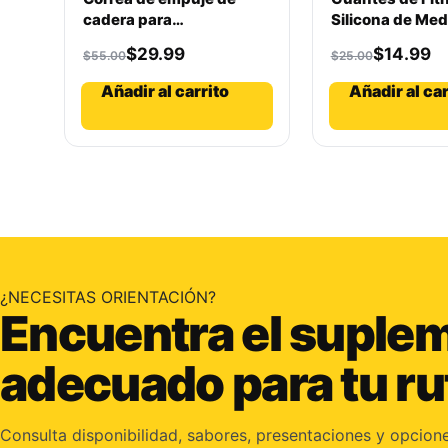
cadera para
Silicona de Med
entrenamiento en casa
Premium Adecu
$
29.99
$
14.99
$
55.00
$
25.00
de adultos,
Hombres y Muj
entrenamiento de
Añadir al carrito
Añadir al car
glúteos
¿NECESITAS ORIENTACIÓN?
Encuentra el suple
adecuado para tu ru
Consulta disponibilidad, sabores, presentaciones y opcion