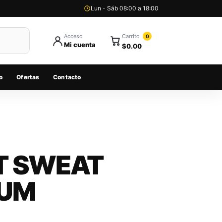
Lun - Sáb 08:00 a 18:00
Carrito
Acceso
0
Mi cuenta
$
0.00
o
Ofertas
Contacto
T SWEAT
IUM