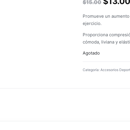
$
13.0
$
15.00
Promueve un aumento a
ejercicio.
Proporciona compresión
cómoda, liviana y elás
Agotado
Categoría:
Accesorios Deport