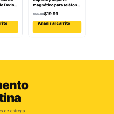
io Dedo
magnético para teléfono
ado para
de aleación de aluminio
$
19.99
$
55.00
eres
de 2 piezas para
gimnasio y automóvil:
rito
Añadir al carrito
¡manténgase conectado
y seguro mientras viaja!
mento
tina
es de entrega.