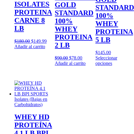
ISOLATES
GOLD
STANDARD
PROTEINA
STANDARD
100%
CARNE 8
100%
WHEY
LB
WHEY
PROTEINA
PROTEINA
5 LB
Original
Current
$
180.00
$
149.99
2 LB
price
price
Añadir al carrito
was:
is:
$
145.00
$180.00.
$149.99.
Original
Current
$
90.00
$
78.00
Seleccionar
price
price
Este
Añadir al carrito
opciones
was:
is:
producto
$90.00.
$78.00.
tiene
múltiples
variantes.
Las
opciones
Isolates (Bajas en
se
Carbohidratos)
pueden
elegir
WHEY HD
en
la
PROTEÍNA
página
4.1 LB BPI
de