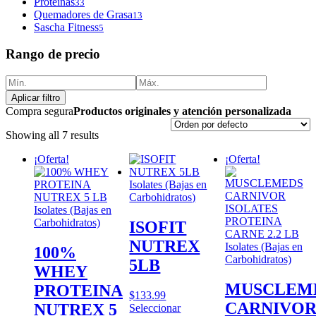
Proteinas
33
Quemadores de Grasa
13
Sascha Fitness
5
Rango de precio
Aplicar filtro
Compra segura
Productos originales y atención personalizada
Showing all 7 results
¡Oferta!
¡Oferta!
Isolates (Bajas en
Carbohidratos)
Isolates (Bajas en
Carbohidratos)
ISOFIT
NUTREX
Isolates (Bajas en
100%
Carbohidratos)
5LB
WHEY
MUSCLEM
PROTEINA
$
133.99
CARNIVO
NUTREX 5
Seleccionar