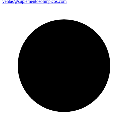
ventas@suplementosolimpicos.com