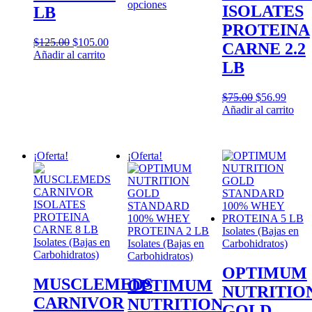
Este
opciones
ISOLATES
LB
producto
PROTEINA
tiene
Original
Current
múltiples
$
125.00
$
105.00
CARNE 2.2
price
price
variantes.
Añadir al carrito
LB
was:
is:
Las
$125.00.
$105.00.
opciones
se
Original
Curre
$
75.00
$
56.99
pueden
price
price
Añadir al carrito
elegir
was:
is:
en
$75.00.
$56.9
la
página
¡Oferta!
¡Oferta!
de
producto
Isolates (Bajas en
Isolates (Bajas en
Isolates (Bajas en
Carbohidratos)
Carbohidratos)
Carbohidratos)
OPTIMUM
MUSCLEMEDS
OPTIMUM
NUTRITIO
CARNIVOR
NUTRITION
GOLD