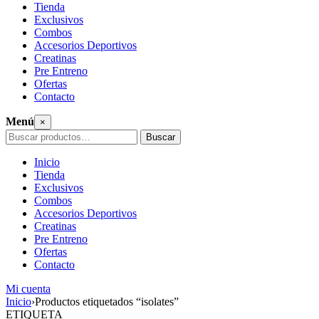
Tienda
Exclusivos
Combos
Accesorios Deportivos
Creatinas
Pre Entreno
Ofertas
Contacto
Menú
×
Buscar
Buscar
por:
Inicio
Tienda
Exclusivos
Combos
Accesorios Deportivos
Creatinas
Pre Entreno
Ofertas
Contacto
Mi cuenta
Saltar
Inicio
›
Productos etiquetados “isolates”
al
ETIQUETA