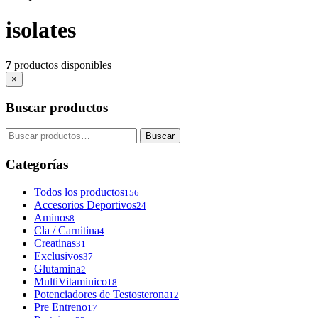
contenido
isolates
7
productos disponibles
×
Buscar productos
Buscar
Buscar
por:
Categorías
Todos los productos
156
Accesorios Deportivos
24
Aminos
8
Cla / Carnitina
4
Creatinas
31
Exclusivos
37
Glutamina
2
MultiVitaminico
18
Potenciadores de Testosterona
12
Pre Entreno
17