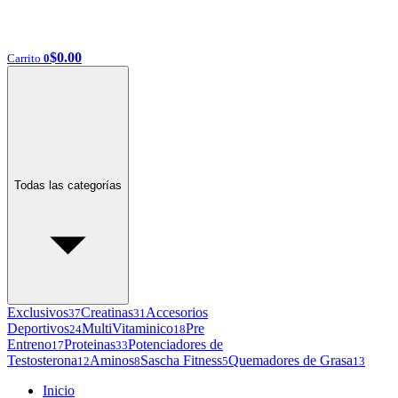
$
0.00
Carrito
0
Todas las categorías
Exclusivos
Creatinas
Accesorios
37
31
Deportivos
MultiVitaminico
Pre
24
18
Entreno
Proteinas
Potenciadores de
17
33
Testosterona
Aminos
Sascha Fitness
Quemadores de Grasa
12
8
5
13
Inicio