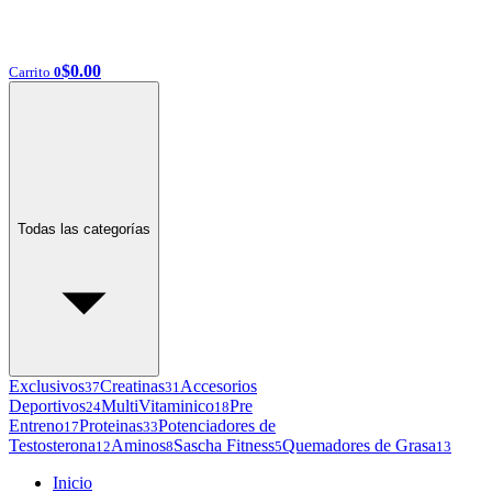
$
0.00
Carrito
0
Todas las categorías
Exclusivos
Creatinas
Accesorios
37
31
Deportivos
MultiVitaminico
Pre
24
18
Entreno
Proteinas
Potenciadores de
17
33
Testosterona
Aminos
Sascha Fitness
Quemadores de Grasa
12
8
5
13
Inicio