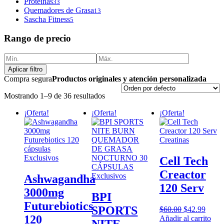
Proteinas
33
Quemadores de Grasa
13
Sascha Fitness
5
Rango de precio
Aplicar filtro
Compra segura
Productos originales y atención personalizada
Mostrando 1–9 de 36 resultados
¡Oferta!
¡Oferta!
¡Oferta!
Creatinas
Exclusivos
Cell Tech
Creactor
Exclusivos
Ashwagandha
120 Serv
3000mg
BPI
Futurebiotics
SPORTS
Original
Curre
$
60.00
$
42.99
120
price
price
Añadir al carrito