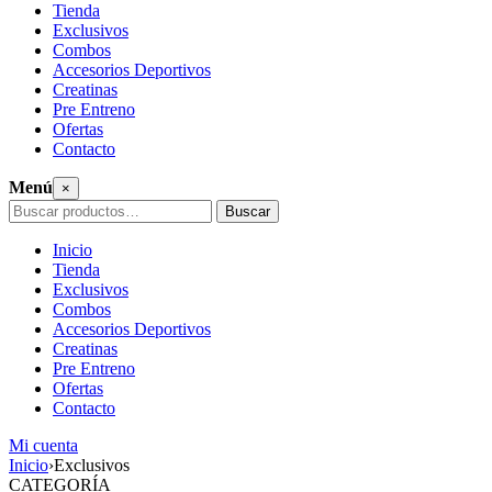
Tienda
Exclusivos
Combos
Accesorios Deportivos
Creatinas
Pre Entreno
Ofertas
Contacto
Menú
×
Buscar
Buscar
por:
Inicio
Tienda
Exclusivos
Combos
Accesorios Deportivos
Creatinas
Pre Entreno
Ofertas
Contacto
Mi cuenta
Saltar
Inicio
›
Exclusivos
al
CATEGORÍA