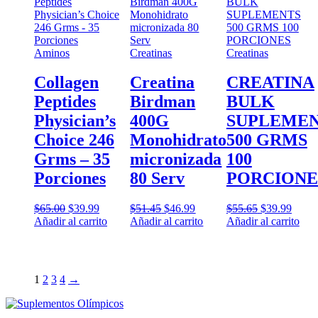
opciones
opciones
se
se
pueden
pueden
elegir
elegir
Aminos
Creatinas
Creatinas
en
en
la
la
Collagen
Creatina
CREATINA
página
página
de
de
Peptides
Birdman
BULK
producto
producto
Physician’s
400G
SUPLEME
Choice 246
Monohidrato
500 GRMS
Grms – 35
micronizada
100
Porciones
80 Serv
PORCIONE
Original
Current
Original
Current
Original
Curre
$
65.00
$
39.99
$
51.45
$
46.99
$
55.65
$
39.99
price
price
price
price
price
price
Añadir al carrito
Añadir al carrito
Añadir al carrito
was:
is:
was:
is:
was:
is:
$65.00.
$39.99.
$51.45.
$46.99.
$55.65.
$39.9
1
2
3
4
→