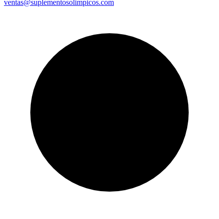
ventas@suplementosolimpicos.com