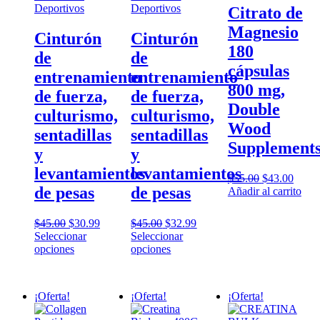
Deportivos
Deportivos
Citrato de
Magnesio
Cinturón
Cinturón
180
de
de
cápsulas
entrenamiento
entrenamiento
800 mg,
de fuerza,
de fuerza,
Double
culturismo,
culturismo,
Wood
sentadillas
sentadillas
Supplement
y
y
levantamientos
levantamientos
Original
Curre
$
55.00
$
43.00
de pesas
de pesas
price
price
Añadir al carrito
was:
is:
$55.00.
$43.0
Original
Current
Original
Current
$
45.00
$
30.99
$
45.00
$
32.99
price
price
price
price
Seleccionar
Seleccionar
was:
Este
is:
was:
Este
is:
opciones
opciones
$45.00.
producto
$30.99.
$45.00.
producto
$32.99.
tiene
tiene
múltiples
múltiples
¡Oferta!
¡Oferta!
¡Oferta!
variantes.
variantes.
Las
Las