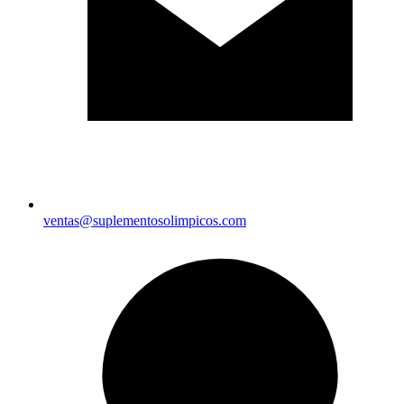
ventas@suplementosolimpicos.com