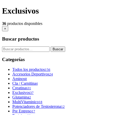
contenido
Exclusivos
36
productos disponibles
×
Buscar productos
Buscar
Buscar
por:
Categorías
Todos los productos
156
Accesorios Deportivos
24
Aminos
8
Cla / Carnitina
4
Creatinas
31
Exclusivos
37
Glutamina
2
MultiVitaminico
18
Potenciadores de Testosterona
12
Pre Entreno
17