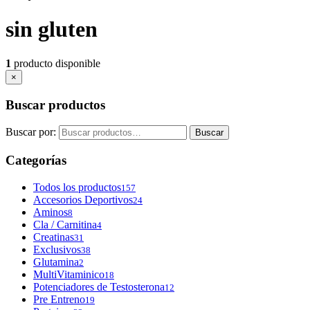
sin gluten
1
producto disponible
×
Buscar productos
Buscar por:
Buscar
Categorías
Todos los productos
157
Accesorios Deportivos
24
Aminos
8
Cla / Carnitina
4
Creatinas
31
Exclusivos
38
Glutamina
2
MultiVitaminico
18
Potenciadores de Testosterona
12
Pre Entreno
19