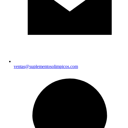
ventas@suplementosolimpicos.com