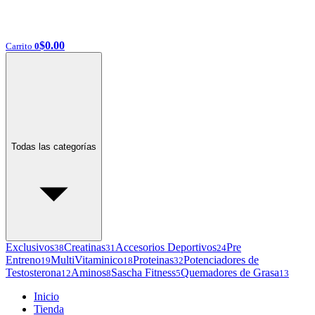
$
0.00
Carrito
0
Todas las categorías
Exclusivos
Creatinas
Accesorios Deportivos
Pre
38
31
24
Entreno
MultiVitaminico
Proteinas
Potenciadores de
19
18
32
Testosterona
Aminos
Sascha Fitness
Quemadores de Grasa
12
8
5
13
Inicio
Tienda