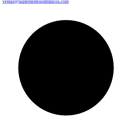
ventas@suplementosolimpicos.com