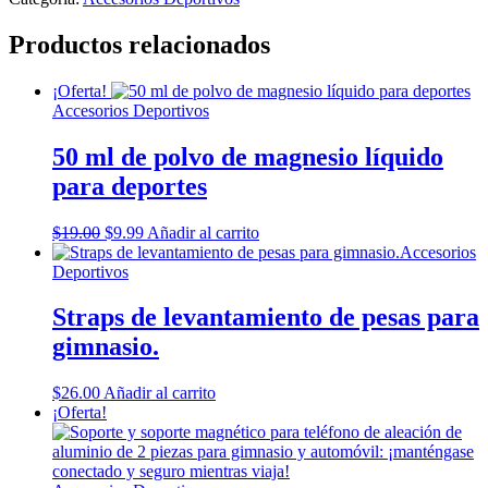
Productos relacionados
¡Oferta!
Accesorios Deportivos
50 ml de polvo de magnesio líquido
para deportes
Original
Current
$
19.00
$
9.99
Añadir al carrito
price
price
Accesorios
was:
is:
Deportivos
$19.00.
$9.99.
Straps de levantamiento de pesas para
gimnasio.
$
26.00
Añadir al carrito
¡Oferta!