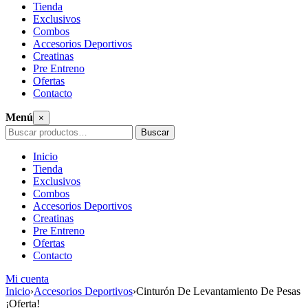
Tienda
Exclusivos
Combos
Accesorios Deportivos
Creatinas
Pre Entreno
Ofertas
Contacto
Menú
×
Buscar
Buscar
por:
Inicio
Tienda
Exclusivos
Combos
Accesorios Deportivos
Creatinas
Pre Entreno
Ofertas
Contacto
Mi cuenta
Saltar
Inicio
›
Accesorios Deportivos
›
Cinturón De Levantamiento De Pesas
al
¡Oferta!