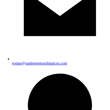
ventas@suplementosolimpicos.com