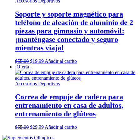
Accesorios Deportivos
Soporte y soporte magnético para
teléfono de aleación de aluminio de 2
piezas para gimnasio y automóvil:
¡manténgase conectado y seguro
mientras viaja!
Original
Current
$
55.00
$
19.99
Añadir al carrito
price
price
¡Oferta!
was:
is:
$55.00.
$19.99.
Accesorios Deportivos
Correa de empuje de cadera para
entrenamiento en casa de adultos,
entrenamiento de glúteos
Original
Current
$
55.00
$
29.99
Añadir al carrito
price
price
was:
is: