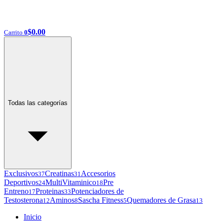
$
0.00
Carrito
0
Todas las categorías
Exclusivos
Creatinas
Accesorios
37
31
Deportivos
MultiVitaminico
Pre
24
18
Entreno
Proteinas
Potenciadores de
17
33
Testosterona
Aminos
Sascha Fitness
Quemadores de Grasa
12
8
5
13
Inicio