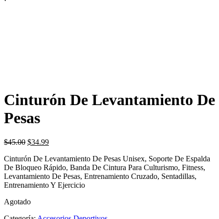
contenido
Cinturón De Levantamiento De
Pesas
Original
Current
$
45.00
$
34.99
price
price
Cinturón De Levantamiento De Pesas Unisex, Soporte De Espalda
was:
is:
De Bloqueo Rápido, Banda De Cintura Para Culturismo, Fitness,
$45.00.
$34.99.
Levantamiento De Pesas, Entrenamiento Cruzado, Sentadillas,
Entrenamiento Y Ejercicio
Agotado
Categoría:
Accesorios Deportivos