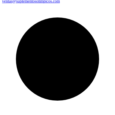
ventas@suplementosolimpicos.com