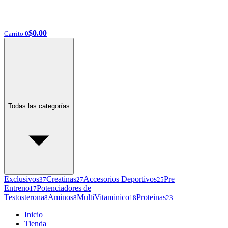
$
0.00
Carrito
0
Todas las categorías
Exclusivos
Creatinas
Accesorios Deportivos
Pre
37
27
25
Entreno
Potenciadores de
17
Testosterona
Aminos
MultiVitaminico
Proteinas
8
8
18
23
Inicio
Tienda