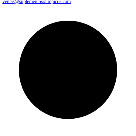
ventas@suplementosolimpicos.com